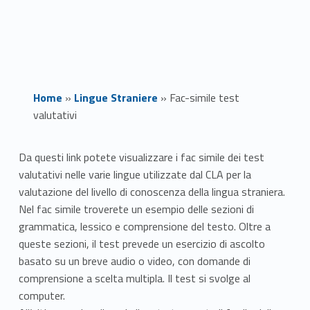
Home
»
Lingue Straniere
»
Fac-simile test
valutativi
F
Da questi link potete visualizzare i fac simile dei test
valutativi nelle varie lingue utilizzate dal CLA per la
a
valutazione del livello di conoscenza della lingua straniera.
c
Nel fac simile troverete un esempio delle sezioni di
grammatica, lessico e comprensione del testo. Oltre a
-
queste sezioni, il test prevede un esercizio di ascolto
basato su un breve audio o video, con domande di
s
comprensione a scelta multipla. Il test si svolge al
i
computer.